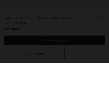
BOUCLES D'OREILLES AVEC CŒUR - ARGENT
STERLING 925
CHF 29,90
Ajouter au panier
Voir le look
Ajoutez
CHF 59,99
au panier et obtenez la livraison gratuite
247225
|
bicolore
Cet article en argent possède un aspect élégant et de haute
qualité. Cependant, il faut éviter un contact prolongé avec l'eau
afin qu'il conserve son éclat et sa finition intacts pendant
longtemps. Dans notre collection d'argent, vous trouverez les