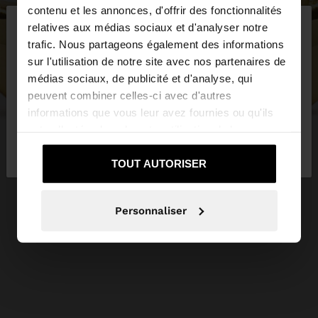
×
contenu et les annonces, d'offrir des fonctionnalités
bonjour
relatives aux médias sociaux et d'analyser notre
trafic. Nous partageons également des informations
sur l'utilisation de notre site avec nos partenaires de
Vous accédez au site depuis Suisse. Voulez-vous
médias sociaux, de publicité et d'analyse, qui
parcourir notre site au United States?
peuvent combiner celles-ci avec d'autres
informations que vous leur avez fournies ou qu'ils
ont collectées lors de votre utilisation de leurs
Non, je souhaite
Oui, dirigez-moi vers
services.
rester sur Suisse
United States
TOUT AUTORISER
Personnaliser