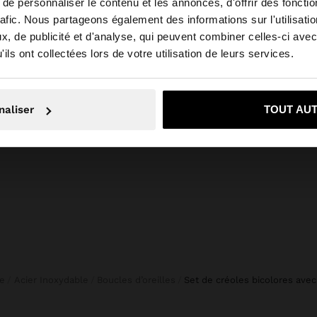
e personnaliser le contenu et les annonces, d'offrir des fonctio
rafic. Nous partageons également des informations sur l'utilisati
, de publicité et d'analyse, qui peuvent combiner celles-ci avec
 depuis Suisse. Voulez-vous parcourir notre site au Unit
ils ont collectées lors de votre utilisation de leurs services.
+
Non, je souhaite rester sur Suisse
Oui, dirigez-mo
SAC CABAS TEXTURE DOUCE AVEC BANDOULIÈRE S
FOULARD IMPRIMÉ 100% COTON
naliser
TOUT AU
CHF 29,90
ie
Acier Inoxydable
Boucles d’oreilles
set de créoles bicolores avec