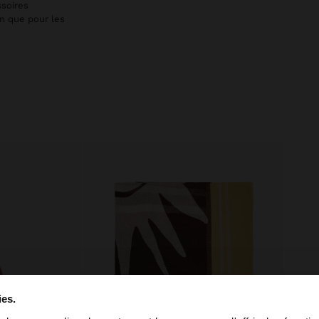
ssoires
en que pour les
ies.