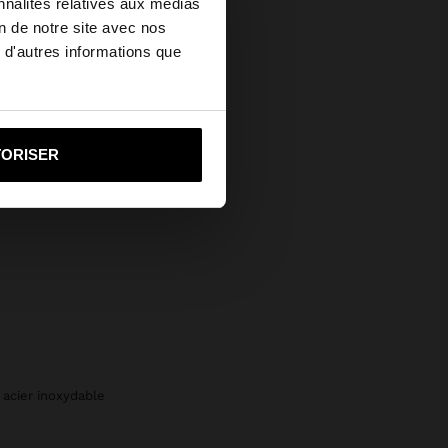
nnalités relatives aux médias
on de notre site avec nos
 d'autres informations que
ed States?
i vers United States
TORISER
 acier inoxydable