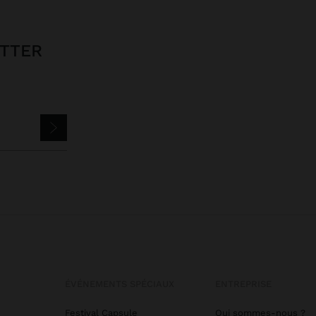
ETTER
ÉVÉNEMENTS SPÉCIAUX
ENTREPRISE
Festival Capsule
Qui sommes-nous ?