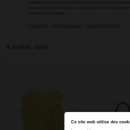
bracelets en acier inoxydable, vous trouverez des acce
polyvalents et intemporels, idéaux tant pour le quotidi
occasions spéciales.
Joaillerie
Acier Inoxydable
Boucles d’oreilles
à porter avec
Ce site web utilise des cook