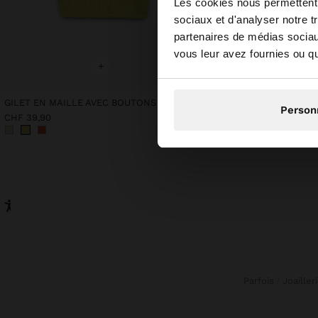
bonjour
Les cookies nous permettent d
sociaux et d'analyser notre t
partenaires de médias sociaux
Vous accédez au site
vous leur avez fournies ou qu'
+
+
GILET EN MAILLE AVEC BOUTONS
Person
CHF 39,90
CHF 45,90
Parfois
Joailler