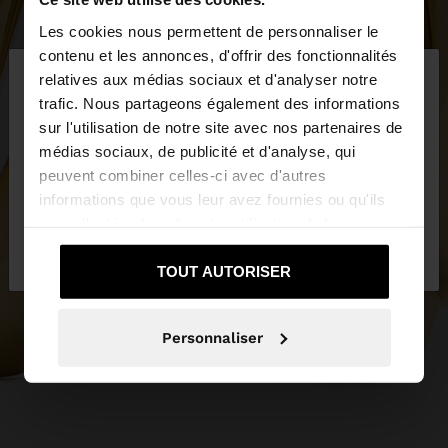
Les cookies nous permettent de personnaliser le
×
contenu et les annonces, d'offrir des fonctionnalités
bonjour
relatives aux médias sociaux et d'analyser notre
trafic. Nous partageons également des informations
sur l'utilisation de notre site avec nos partenaires de
Vous accédez au site depuis Suisse. Voulez-vous
médias sociaux, de publicité et d'analyse, qui
parcourir notre site au United States?
peuvent combiner celles-ci avec d'autres
informations que vous leur avez fournies ou qu'ils
ont collectées lors de votre utilisation de leurs
Non, je souhaite
Oui, dirigez-moi vers
services.
rester sur Suisse
United States
TOUT AUTORISER
Personnaliser