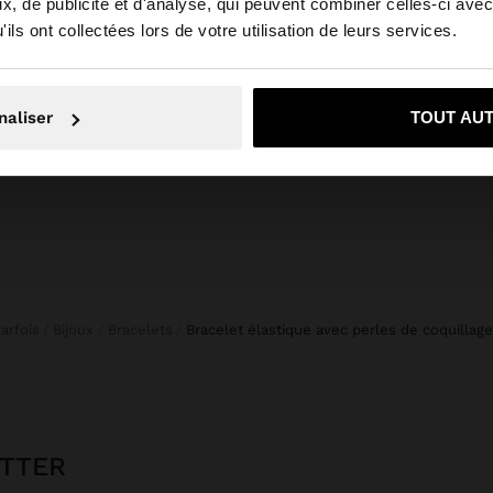
, de publicité et d'analyse, qui peuvent combiner celles-ci avec
 depuis Suisse. Voulez-vous parcourir notre site au Unit
ils ont collectées lors de votre utilisation de leurs services.
TRESSÉ
New to sale
COLLIER AVEC PERLES DE COQUILLAGES PENDENTIF ESCARGOT SPIRALE
CHF 4
Non, je souhaite rester sur Suisse
Oui, dirigez-mo
CHF 19,90
CHF 12,90
35%
naliser
TOUT AU
Parfois
Bijoux
Bracelets
bracelet élastique avec perles de coquillag
ETTER