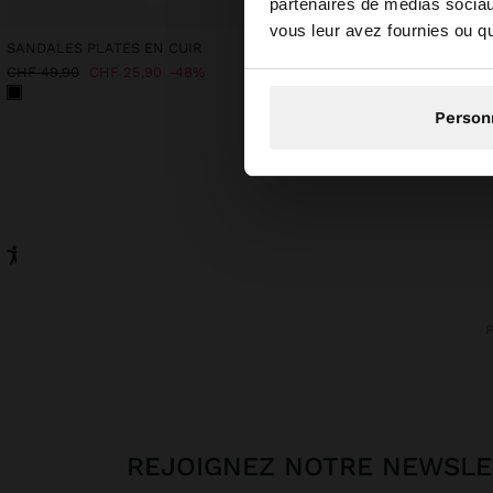
partenaires de médias sociaux
Vous accédez au site
vous leur avez fournies ou qu'
SANDALES PLATES EN CUIR
SAC SHOPPER EN CUIR 
CHF 159,90
CHF 49,90
CHF 25,90
48%
Person
REJOIGNEZ NOTRE NEWSL