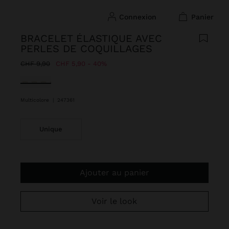
connexion
panier
BRACELET ÉLASTIQUE AVEC
PERLES DE COQUILLAGES
Prix réduit de
à
CHF 9,90
CHF 5,90
40%
sélectionné(s)
Multicolore
|
247361
Unique
Ajouter au panier
Voir le look