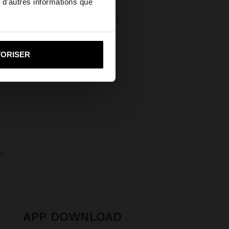
 d'autres informations que
ed States?
BAGUE DE PIED PLAQUÉ ARGENT - ARGENT STERLING 925
5,90
i vers United States
TORISER
es
APP DOWNLOAD