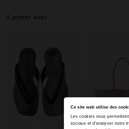
à porter avec
Ce site web utilise des cook
bonjour
Les cookies nous permettent d
sociaux et d'analyser notre t
+
+