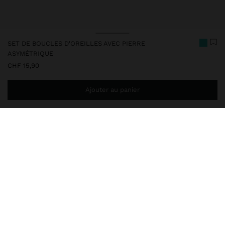
SET DE BOUCLES D'OREILLES AVEC PIERRE
ASYMÉTRIQUE
CHF 15,90
Ajouter au panier
Ajoutez
CHF 59,99
au panier et obtenez la livraison gratuite
237383
|
multicolore
Set de quatre boucles d'oreilles courtes avec pierres
asymétriques. Couleurs variées. Effet vieilli. Finition dorée.
Bijoux
Boucles d'Oreilles
livraison, échanges et retours