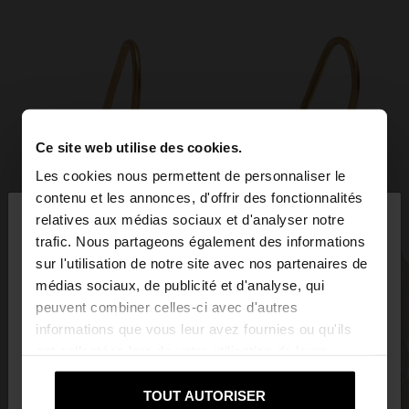
Ce site web utilise des cookies.
Les cookies nous permettent de personnaliser le
×
contenu et les annonces, d'offrir des fonctionnalités
bonjour
relatives aux médias sociaux et d'analyser notre
trafic. Nous partageons également des informations
sur l'utilisation de notre site avec nos partenaires de
Vous accédez au site depuis Suisse. Voulez-vous
médias sociaux, de publicité et d'analyse, qui
parcourir notre site au United States?
peuvent combiner celles-ci avec d'autres
informations que vous leur avez fournies ou qu'ils
ont collectées lors de votre utilisation de leurs
Non, je souhaite
Oui, dirigez-moi vers
services.
rester sur Suisse
United States
TOUT AUTORISER