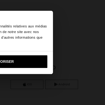
×
nnalités relatives aux médias
on de notre site avec nos
 d'autres informations que
ed States?
 perles
i vers United States
TORISER
APP DOWNLOAD
iOS
Android