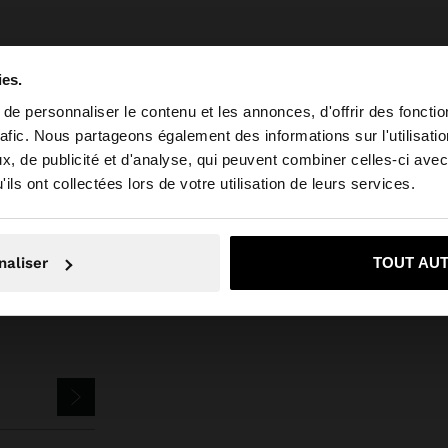
ies.
e personnaliser le contenu et les annonces, d'offrir des fonctio
rafic. Nous partageons également des informations sur l'utilisati
, de publicité et d'analyse, qui peuvent combiner celles-ci avec
 depuis Suisse. Voulez-vous parcourir notre site au Unit
s
Bijoux
Boucles d'Oreilles
Créoles
set de boucles d'oreilles avec
ils ont collectées lors de votre utilisation de leurs services.
Non, je souhaite rester sur Suisse
Oui, dirigez-mo
naliser
TOUT AU
ETTER