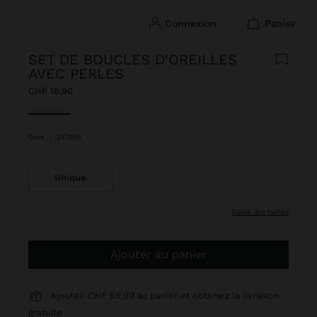
connexion
panier
SET DE BOUCLES D'OREILLES
AVEC PERLES
CHF 15,90
sélectionné(s)
Doré
|
247998
Unique
guide des tailles
Ajouter au panier
Ajoutez
CHF 59,99
au panier et obtenez la livraison
gratuite