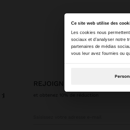
Ce site web utilise des cook
bonjour
Les cookies nous permettent d
sociaux et d'analyser notre t
partenaires de médias sociaux
Vous accédez au site
Parfoi
vous leur avez fournies ou qu'
Person
REJOIGNEZ NOTRE NEWSL
et obtenez 10% de réduction