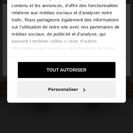
×
contenu et les annonces, d'offrir des fonctionnalités
bonjour
relatives aux médias sociaux et d'analyser notre
trafic. Nous partageons également des informations
sur l'utilisation de notre site avec nos partenaires de
Vous accédez au site depuis Suisse. Voulez-vous
médias sociaux, de publicité et d'analyse, qui
parcourir notre site au United States?
peuvent combiner celles-ci avec d'autres
informations que vous leur avez fournies ou qu'ils
ont collectées lors de votre utilisation de leurs
Non, je souhaite
Oui, dirigez-moi vers
services.
rester sur Suisse
United States
TOUT AUTORISER
Personnaliser