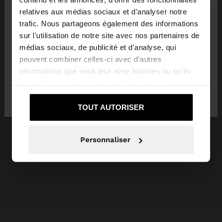
×
bonjour
relatives aux médias sociaux et d'analyser notre
trafic. Nous partageons également des informations
sur l'utilisation de notre site avec nos partenaires de
Vous accédez au site depuis Suisse. Voulez-vous
médias sociaux, de publicité et d'analyse, qui
parcourir notre site au United States?
peuvent combiner celles-ci avec d'autres
informations que vous leur avez fournies ou qu'ils
ont collectées lors de votre utilisation de leurs
Non, je souhaite
Oui, dirigez-moi vers
services.
rester sur Suisse
United States
TOUT AUTORISER
Personnaliser