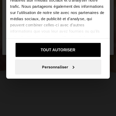
trafic. Nous partageons également des informations
sur l'utilisation de notre site avec nos partenaires de
Vous accédez au site depuis Suisse. Voulez-vous
médias sociaux, de publicité et d'analyse, qui
parcourir notre site au United States?
peuvent combiner celles-ci avec d'autres
informations que vous leur avez fournies ou qu'ils
ont collectées lors de votre utilisation de leurs
Non, je souhaite
Oui, dirigez-moi vers
services.
rester sur Suisse
United States
TOUT AUTORISER
Personnaliser