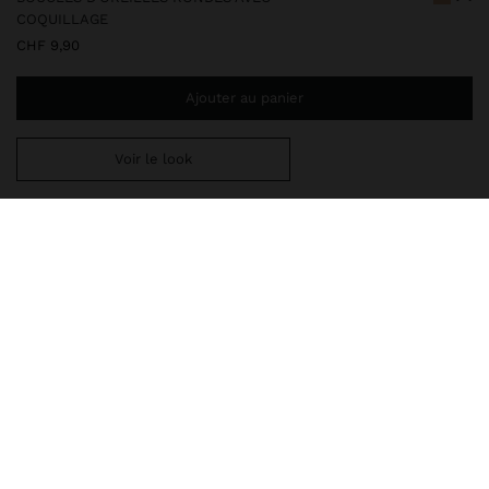
COQUILLAGE
CHF 9,90
Ajouter au panier
Voir le look
Ajoutez
CHF 59,99
au panier et obtenez la livraison gratuite
247475
|
blanc
Boucles d'oreilles rondes de taille moyenne avec coquillages.
Base métallique ronde avec effet vieilli et finition dorée.
Bijoux
Boucles d'Oreilles
livraison, échanges et retours