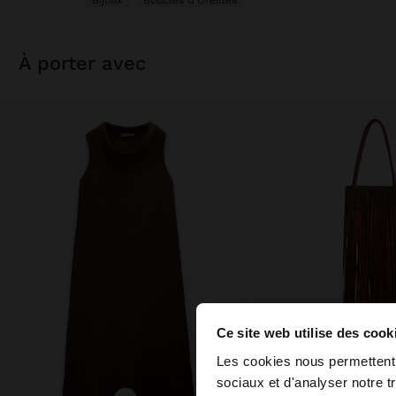
Bijoux
Boucles d'Oreilles
à porter avec
Ce site web utilise des cook
bonjour
Les cookies nous permettent d
sociaux et d'analyser notre t