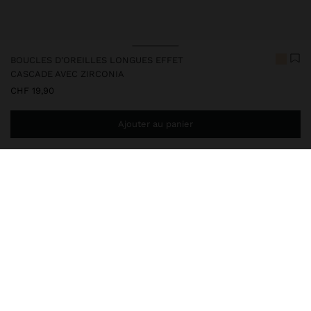
BOUCLES D'OREILLES LONGUES EFFET
CASCADE AVEC ZIRCONIA
CHF 19,90
Ajouter au panier
Ajoutez
CHF 59,99
au panier et obtenez la livraison gratuite
248015
|
doré
Boucles d'oreilles longues effet cascade avec multiples zircones,
de notre collection de bijoux délicats. Finition dorée.
Bijoux
Boucles d'Oreilles
livraison, échanges et retours