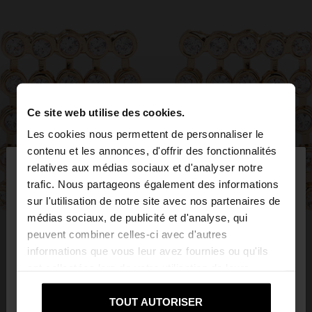
Ce site web utilise des cookies.
Les cookies nous permettent de personnaliser le
×
contenu et les annonces, d'offrir des fonctionnalités
bonjour
relatives aux médias sociaux et d'analyser notre
trafic. Nous partageons également des informations
sur l'utilisation de notre site avec nos partenaires de
Vous accédez au site depuis Suisse. Voulez-vous
médias sociaux, de publicité et d'analyse, qui
parcourir notre site au United States?
peuvent combiner celles-ci avec d'autres
informations que vous leur avez fournies ou qu'ils
ont collectées lors de votre utilisation de leurs
Non, je souhaite
Oui, dirigez-moi vers
services.
rester sur Suisse
United States
TOUT AUTORISER