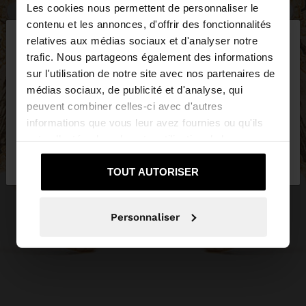
Les cookies nous permettent de personnaliser le
×
contenu et les annonces, d'offrir des fonctionnalités
bonjour
relatives aux médias sociaux et d'analyser notre
trafic. Nous partageons également des informations
sur l'utilisation de notre site avec nos partenaires de
Vous accédez au site depuis Suisse. Voulez-vous
médias sociaux, de publicité et d'analyse, qui
parcourir notre site au United States?
peuvent combiner celles-ci avec d'autres
informations que vous leur avez fournies ou qu'ils
ont collectées lors de votre utilisation de leurs
Non, je souhaite
Oui, dirigez-moi vers
services.
rester sur Suisse
United States
TOUT AUTORISER
Personnaliser