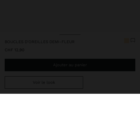
BOUCLES D'OREILLES DEMI-FLEUR
CHF 12,90
Ajouter au panier
Voir le look
Ajoutez
CHF 59,99
au panier et obtenez la livraison gratuite
247973
|
doré
Notre collection de bijoux délicats comprend des colliers, des
boucles d'oreilles, des bracelets et des bagues avec des finitions