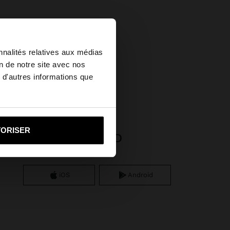
×
nnalités relatives aux médias
on de notre site avec nos
ef
 d'autres informations que
ed States?
i vers United States
TORISER
APP DOWNLOAD
iOS
Android