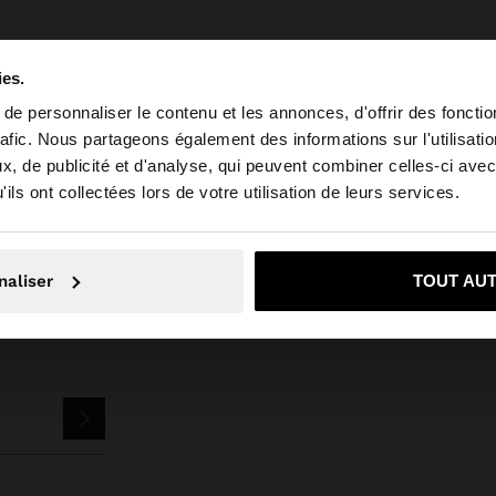
ies.
e personnaliser le contenu et les annonces, d'offrir des fonctio
rafic. Nous partageons également des informations sur l'utilisati
Parfois
Bijoux
Boucles d'Oreilles
boucles d'oreilles avec fleur en reli
, de publicité et d'analyse, qui peuvent combiner celles-ci avec
 depuis Suisse. Voulez-vous parcourir notre site au Unit
ils ont collectées lors de votre utilisation de leurs services.
Non, je souhaite rester sur Suisse
Oui, dirigez-mo
naliser
TOUT AU
ETTER