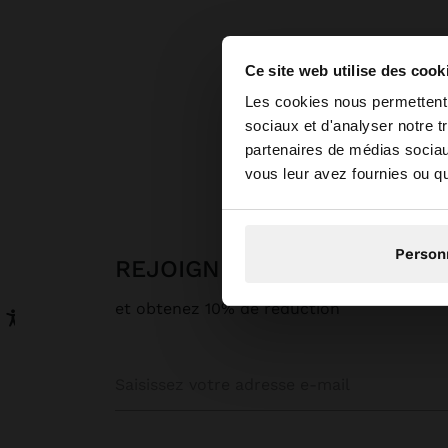
Ce site web utilise des cook
bonjour
Les cookies nous permettent d
sociaux et d'analyser notre t
partenaires de médias sociaux
Vous accédez au site
vous leur avez fournies ou qu'
Person
REJOIGNEZ NOTRE NEWSL
et obtenez 10% de réduction