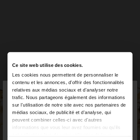
Ce site web utilise des cookies.
Les cookies nous permettent de personnaliser le
×
contenu et les annonces, d'offrir des fonctionnalités
bonjour
relatives aux médias sociaux et d'analyser notre
trafic. Nous partageons également des informations
sur l'utilisation de notre site avec nos partenaires de
Vous accédez au site depuis Suisse. Voulez-vous
médias sociaux, de publicité et d'analyse, qui
parcourir notre site au United States?
peuvent combiner celles-ci avec d'autres
informations que vous leur avez fournies ou qu'ils
ont collectées lors de votre utilisation de leurs
Non, je souhaite
Oui, dirigez-moi vers