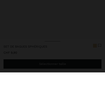
SET DE BAGUES SPHÉRIQUES
CHF 9,90
Sélectionner taille
Ajoutez
CHF 59,99
au panier et obtenez la livraison gratuite
247849
|
doré
Notre collection de bijoux délicats comprend des colliers, des