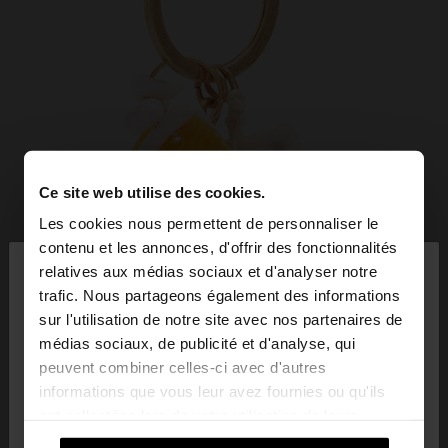
Ce site web utilise des cookies.
Les cookies nous permettent de personnaliser le
×
contenu et les annonces, d'offrir des fonctionnalités
bonjour
relatives aux médias sociaux et d'analyser notre
trafic. Nous partageons également des informations
sur l'utilisation de notre site avec nos partenaires de
Vous accédez au site depuis Suisse. Voulez-vous
médias sociaux, de publicité et d'analyse, qui
parcourir notre site au United States?
peuvent combiner celles-ci avec d'autres
informations que vous leur avez fournies ou qu'ils
ont collectées lors de votre utilisation de leurs
Non, je souhaite
Oui, dirigez-moi vers
services.