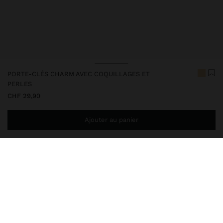
PORTE-CLÉS CHARM AVEC COQUILLAGES ET
PERLES
CHF 29,90
Ajouter au panier
Ajoutez
CHF 59,99
au panier et obtenez la livraison gratuite
248223
|
multicolore
Porte-clés avec inspiration maritime, orné de coquillages naturels
et en résine. Détails métalliques dorés et un pompon élégant en
perles. Un accessoire léger et décontracté qui ajoute une touche