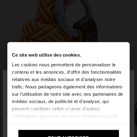
Ce site web utilise des cookies.
Les cookies nous permettent de personnaliser le
×
contenu et les annonces, d'offrir des fonctionnalités
bonjour
relatives aux médias sociaux et d'analyser notre
trafic. Nous partageons également des informations
sur l'utilisation de notre site avec nos partenaires de
Vous accédez au site depuis Suisse. Voulez-vous
médias sociaux, de publicité et d'analyse, qui
parcourir notre site au United States?
peuvent combiner celles-ci avec d'autres
informations que vous leur avez fournies ou qu'ils
ont collectées lors de votre utilisation de leurs
Non, je souhaite
Oui, dirigez-moi vers
services.
rester sur Suisse
United States