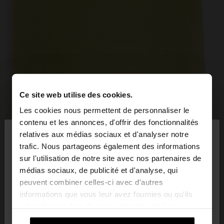
Ce site web utilise des cookies.
Les cookies nous permettent de personnaliser le
×
contenu et les annonces, d'offrir des fonctionnalités
bonjour
relatives aux médias sociaux et d'analyser notre
trafic. Nous partageons également des informations
sur l'utilisation de notre site avec nos partenaires de
Vous accédez au site depuis Suisse. Voulez-vous
médias sociaux, de publicité et d'analyse, qui
parcourir notre site au United States?
peuvent combiner celles-ci avec d'autres
informations que vous leur avez fournies ou qu'ils
ont collectées lors de votre utilisation de leurs
Non, je souhaite
Oui, dirigez-moi vers
services.
rester sur Suisse
United States