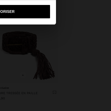
i vers United States
TORISER
+
xclusive
URE TRESSÉE EN PAILLE
,90