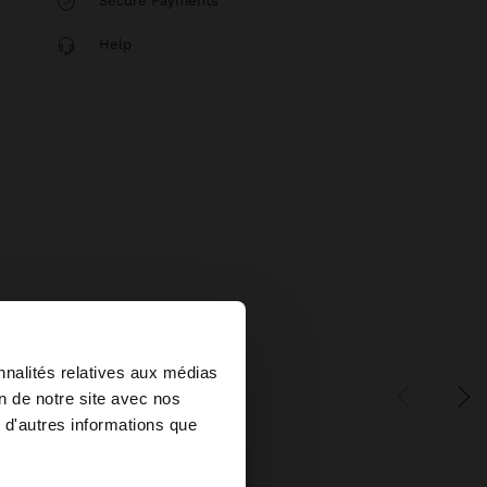
Secure Payments
Help
×
nnalités relatives aux médias
on de notre site avec nos
 d'autres informations que
ed States?