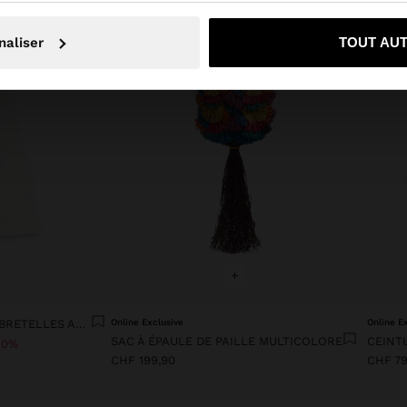
Non, je souhaite rester sur Suisse
Oui, dirigez-mo
naliser
TOUT AU
+
ROBE EN LYOCELL AVEC BRETELLES ASYMÉTRIQUES
Online Exclusive
Online E
SAC À ÉPAULE DE PAILLE MULTICOLORE
CEINT
50%
CHF 199,90
CHF 79