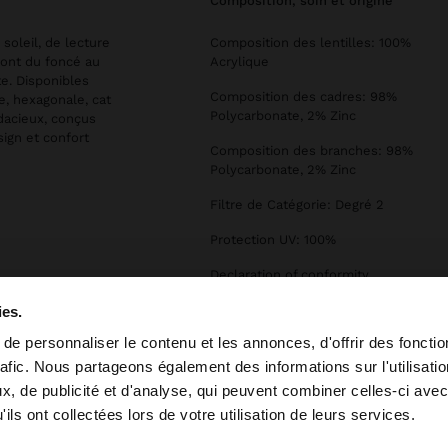
composition, soin et origine
oleil, de lecture
Composition des lentilles: 100%
vont du foncé au
Acrylique
te. Disponibles
Composition des cadres: 98%
e, hexagonale, cat
Polycarbonate, 2% Zinc
udacieux, conçus
sign et confort
Composition des branches: 98%
Polycarbonate, 2% Zinc
Filtre de Catégorie: Degré 2
Protection UV: 100%
Declaration of conformity
ies.
e personnaliser le contenu et les annonces, d'offrir des fonctio
rafic. Nous partageons également des informations sur l'utilisati
, de publicité et d'analyse, qui peuvent combiner celles-ci avec
 depuis Suisse. Voulez-vous parcourir notre site au Unit
ils ont collectées lors de votre utilisation de leurs services.