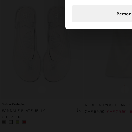
Person
+
+
Online Exclusive
SANDALE PLATE JELLY
CHF 59,90
CHF 29,90
CHF 29,90