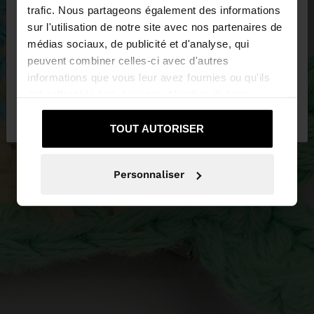
trafic. Nous partageons également des informations
sur l'utilisation de notre site avec nos partenaires de
Vous accédez au site depuis Suisse. Voulez-vous
médias sociaux, de publicité et d'analyse, qui
parcourir notre site au United States?
peuvent combiner celles-ci avec d'autres
informations que vous leur avez fournies ou qu'ils
ont collectées lors de votre utilisation de leurs
Non, je souhaite
Oui, dirigez-moi vers
services.
rester sur Suisse
United States
TOUT AUTORISER
Personnaliser