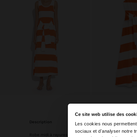
Ce site web utilise des cook
bonjour
description
Les cookies nous permettent d
sociaux et d'analyser notre t
Robe midi à rayures, confectionnée en 100 % coton. Col