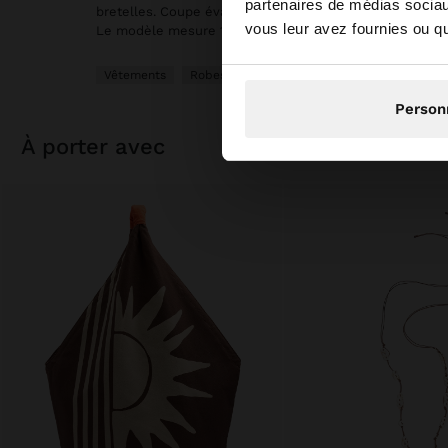
partenaires de médias sociaux
Vous accédez au site
bretelles. Coupe évasée. Détail du même tissu sur la pa
vous leur avez fournies ou qu'
Le modèle mesure 1,75 m et porte la taille XS-S.
Vêtements
Robes
Person
à porter avec