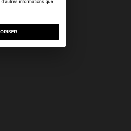
 d'autres informations que
ited States?
Aide
i vers United States
TORISER