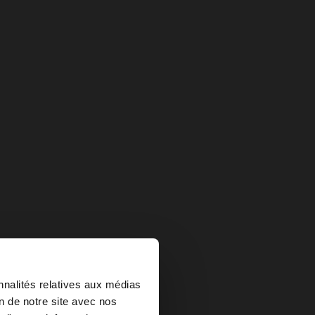
×
Retours gratuits
nnalités relatives aux médias
on de notre site avec nos
Paiement sécurisé