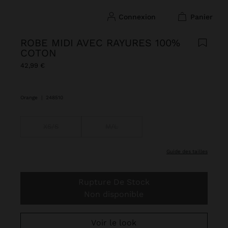
connexion
panier
ROBE MIDI AVEC RAYURES 100%
COTON
42,99 €
Orange
|
248510
XS/S
M/L
guide des tailles
Rupture De Stock
Non disponible
Voir le look