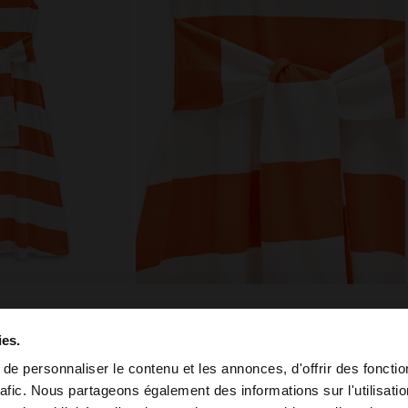
ies.
composition, soin et origine
e personnaliser le contenu et les annonces, d'offrir des fonctio
rafic. Nous partageons également des informations sur l'utilisati
 rond. Larges
Composition: 100% Coton