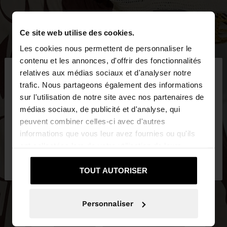
Ce site web utilise des cookies.
Les cookies nous permettent de personnaliser le
×
contenu et les annonces, d'offrir des fonctionnalités
bonjour
relatives aux médias sociaux et d'analyser notre
trafic. Nous partageons également des informations
sur l'utilisation de notre site avec nos partenaires de
Vous accédez au site depuis Belgique. Voulez-vous
médias sociaux, de publicité et d'analyse, qui
parcourir notre site au United States?
peuvent combiner celles-ci avec d'autres
informations que vous leur avez fournies ou qu'ils
ont collectées lors de votre utilisation de leurs
Non, je souhaite
Oui, dirigez-moi vers
services.
rester sur Belgique
United States
TOUT AUTORISER
Personnaliser