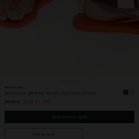
New to sale
PANTALON IMPRIMÉ DE SOLEILS 100% COTON
Prix réduit de
à
39,99 €
25,99 €
35%
Sélectionner taille
Voir le look