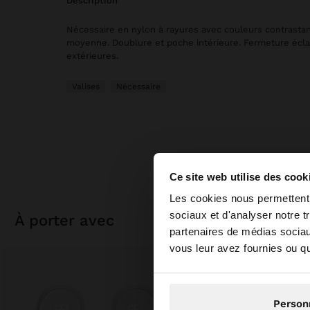
description
Nécessaire en nylon à rayures avec couleurs contrastant
moyenne. Doublure et poche intérieure. Fermeture écla
extérieures.
Valises
Nécessaire
Ce site web utilise des cook
bonjour
Les cookies nous permettent d
sociaux et d'analyser notre t
à porter avec
partenaires de médias sociaux
Vous accédez au site
vous leur avez fournies ou qu'
Person