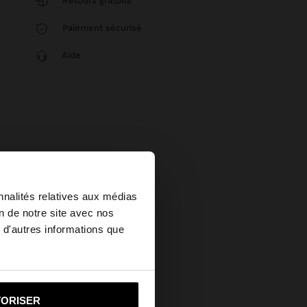
Retours gratuits
Paiement sécurisé
Aide
×
nnalités relatives aux médias
on de notre site avec nos
 d'autres informations que
ited States?
i vers United States
TORISER