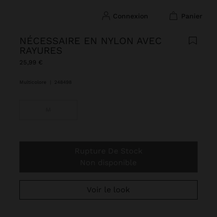
connexion
panier
NÉCESSAIRE EN NYLON AVEC
RAYURES
25,99 €
Multicolore
|
248498
M
Rupture De Stock
Non disponible
Voir le look