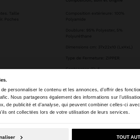
composition, soin et origine
es. Taille
Composition extérieure: 100%
ir. Poches
Polyamide
Doublure: 95% Polyester, 5%
Polyuréthane
Dimensions cm: 37x22x10 (LxHxL)
Type de Fermeture: ZIPPER
Contenance (l): 5
ies.
e personnaliser le contenu et les annonces, d'offrir des fonctio
rafic. Nous partageons également des informations sur l'utilisati
, de publicité et d'analyse, qui peuvent combiner celles-ci avec
 depuis Belgique. Voulez-vous parcourir notre site au Un
ils ont collectées lors de votre utilisation de leurs services.
Non, je souhaite rester sur Belgique
Oui, dirigez-mo
naliser
TOUT AU