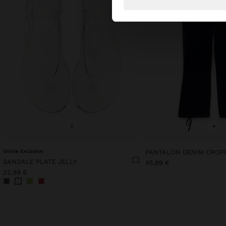
+
+
Online Exclusive
SANDALE PLATE JELLY
45,99 €
22,99 €