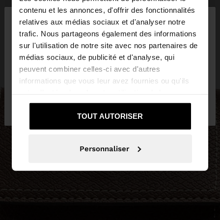
×
contenu et les annonces, d'offrir des fonctionnalités
bonjour
relatives aux médias sociaux et d'analyser notre
trafic. Nous partageons également des informations
sur l'utilisation de notre site avec nos partenaires de
Vous accédez au site depuis Belgique. Voulez-vous
médias sociaux, de publicité et d'analyse, qui
parcourir notre site au United States?
peuvent combiner celles-ci avec d'autres
informations que vous leur avez fournies ou qu'ils
ont collectées lors de votre utilisation de leurs
Non, je souhaite
Oui, dirigez-moi vers
services.
rester sur Belgique
United States
TOUT AUTORISER
Personnaliser