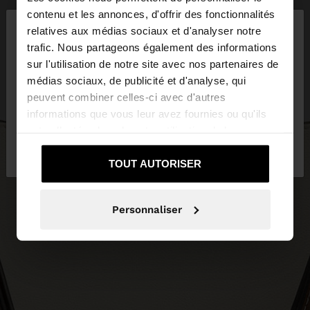
×
contenu et les annonces, d'offrir des fonctionnalités
bonjour
relatives aux médias sociaux et d'analyser notre
trafic. Nous partageons également des informations
sur l'utilisation de notre site avec nos partenaires de
Vous accédez au site depuis Belgique. Voulez-vous
médias sociaux, de publicité et d'analyse, qui
parcourir notre site au United States?
peuvent combiner celles-ci avec d'autres
informations que vous leur avez fournies ou qu'ils
ont collectées lors de votre utilisation de leurs
Non, je souhaite
Oui, dirigez-moi vers
services.
rester sur Belgique
United States
TOUT AUTORISER
Personnaliser