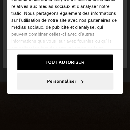
×
bonjour
relatives aux médias sociaux et d'analyser notre
trafic. Nous partageons également des informations
sur l'utilisation de notre site avec nos partenaires de
Vous accédez au site depuis Belgique. Voulez-vous
médias sociaux, de publicité et d'analyse, qui
parcourir notre site au United States?
peuvent combiner celles-ci avec d'autres
informations que vous leur avez fournies ou qu'ils
ont collectées lors de votre utilisation de leurs
Non, je souhaite
Oui, dirigez-moi vers
services.
rester sur Belgique
United States
TOUT AUTORISER
Personnaliser