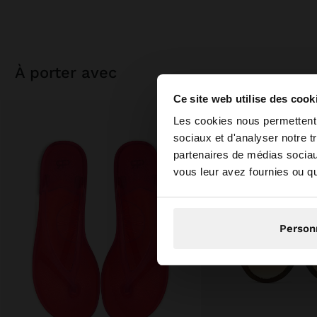
à porter avec
Ce site web utilise des cook
bonjour
Les cookies nous permettent d
sociaux et d'analyser notre t
partenaires de médias sociaux
Vous accédez au site
vous leur avez fournies ou qu'
Person