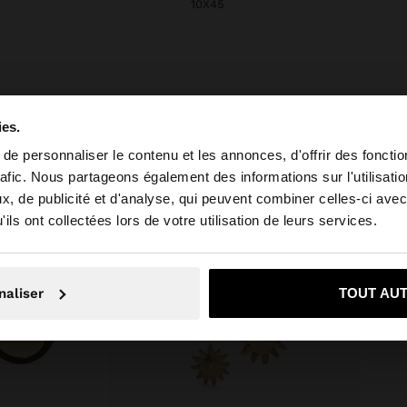
10X45
ies.
e personnaliser le contenu et les annonces, d'offrir des fonctio
rafic. Nous partageons également des informations sur l'utilisati
, de publicité et d'analyse, qui peuvent combiner celles-ci avec
 depuis Belgique. Voulez-vous parcourir notre site au Un
ils ont collectées lors de votre utilisation de leurs services.
Non, je souhaite rester sur Belgique
Oui, dirigez-mo
naliser
TOUT AU