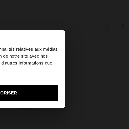
×
nnalités relatives aux médias
on de notre site avec nos
 d'autres informations que
ited States?
i vers United States
TORISER