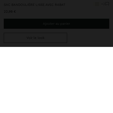
+2
SAC BANDOULIÈRE LISSE AVEC RABAT
22,99 €
Ajouter au panier
Voir le look
Ajoutez
44,99 €
au panier et obtenez la livraison gratuite
248529
|
écru
Sac bandoulière petit et lisse avec rabat aimanté. Format
rectangulaire. Deux compartiments intérieurs. Doublure intérieure.
Bandoulière chaîne amovible.
Sacs
Sacs à Bandoulière
livraison, échanges et retours