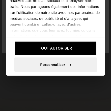
relatives aux médias sociaux et d'analyser notre
trafic. Nous partageons également des informations
sur l'utilisation de notre site avec nos partenaires de
Vous accédez au site depuis Belgique. Voulez-vous
médias sociaux, de publicité et d'analyse, qui
parcourir notre site au United States?
peuvent combiner celles-ci avec d'autres
informations que vous leur avez fournies ou qu'ils
ont collectées lors de votre utilisation de leurs
Non, je souhaite
Oui, dirigez-moi vers
services.
rester sur Belgique
United States
TOUT AUTORISER
Personnaliser