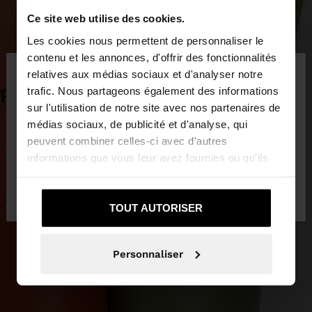
Ce site web utilise des cookies.
Les cookies nous permettent de personnaliser le
×
contenu et les annonces, d'offrir des fonctionnalités
bonjour
relatives aux médias sociaux et d'analyser notre
trafic. Nous partageons également des informations
sur l'utilisation de notre site avec nos partenaires de
Vous accédez au site depuis Belgique. Voulez-vous
médias sociaux, de publicité et d'analyse, qui
parcourir notre site au United States?
peuvent combiner celles-ci avec d'autres
informations que vous leur avez fournies ou qu'ils
ont collectées lors de votre utilisation de leurs
Non, je souhaite
Oui, dirigez-moi vers
services.
rester sur Belgique
United States
TOUT AUTORISER
Personnaliser