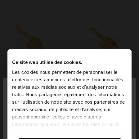
Ce site web utilise des cookies.
Les cookies nous permettent de personnaliser le
×
contenu et les annonces, d'offrir des fonctionnalités
bonjour
relatives aux médias sociaux et d'analyser notre
trafic. Nous partageons également des informations
sur l'utilisation de notre site avec nos partenaires de
Vous accédez au site depuis Belgique. Voulez-vous
médias sociaux, de publicité et d'analyse, qui
parcourir notre site au United States?
peuvent combiner celles-ci avec d'autres
informations que vous leur avez fournies ou qu'ils
ont collectées lors de votre utilisation de leurs
Non, je souhaite
Oui, dirigez-moi vers
services.