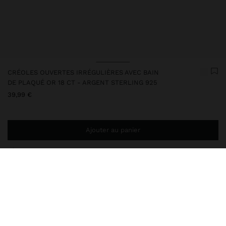
CRÉOLES OUVERTES IRRÉGULIÈRES AVEC BAIN
DE PLAQUÉ OR 18 CT - ARGENT STERLING 925
39,99 €
Ajouter au panier
Ajoutez
44,99 €
au panier et obtenez la livraison gratuite
247217
|
doré
Cet article en argent est doté d'un placage en or 18 carats qui lui
donne une apparence élégante et élève sa qualité. Cependant, un
contact prolongé avec l’eau doit être évité afin qu’il puisse