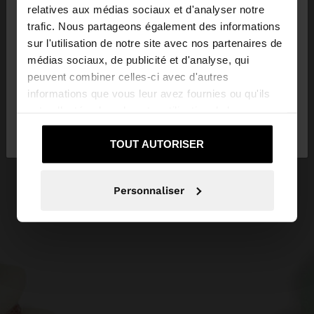
×
bonjour
relatives aux médias sociaux et d'analyser notre
trafic. Nous partageons également des informations
sur l'utilisation de notre site avec nos partenaires de
Vous accédez au site depuis Belgique. Voulez-vous
médias sociaux, de publicité et d'analyse, qui
parcourir notre site au United States?
peuvent combiner celles-ci avec d'autres
informations que vous leur avez fournies ou qu'ils
ont collectées lors de votre utilisation de leurs
Non, je souhaite
Oui, dirigez-moi vers
services.
rester sur Belgique
United States
TOUT AUTORISER
Personnaliser