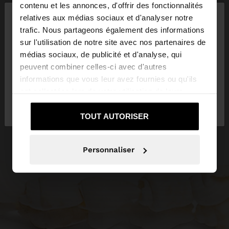
×
contenu et les annonces, d'offrir des fonctionnalités
bonjour
relatives aux médias sociaux et d'analyser notre
trafic. Nous partageons également des informations
sur l'utilisation de notre site avec nos partenaires de
Vous accédez au site depuis Belgique. Voulez-vous
médias sociaux, de publicité et d'analyse, qui
parcourir notre site au United States?
peuvent combiner celles-ci avec d'autres
informations que vous leur avez fournies ou qu'ils
ont collectées lors de votre utilisation de leurs
Non, je souhaite
Oui, dirigez-moi vers
services.
rester sur Belgique
United States
TOUT AUTORISER
Personnaliser