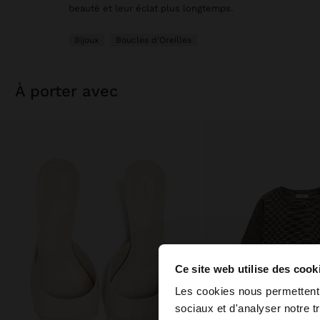
beauté et leur éclat plus longtemps.
Bijoux
Boucles d'Oreilles
à porter avec
Ce site web utilise des cook
bonjour
Les cookies nous permettent d
sociaux et d'analyser notre t