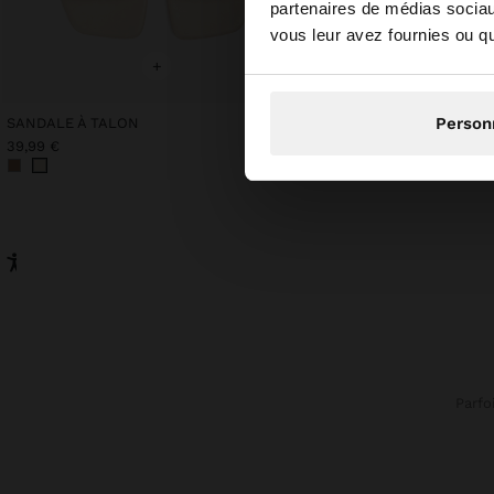
partenaires de médias sociaux
Vous accédez au site
vous leur avez fournies ou qu'
+
+
Person
SANDALE À TALON
T-SHIRT EN COTON AVE
39,99 €
19,99 €
Parfo