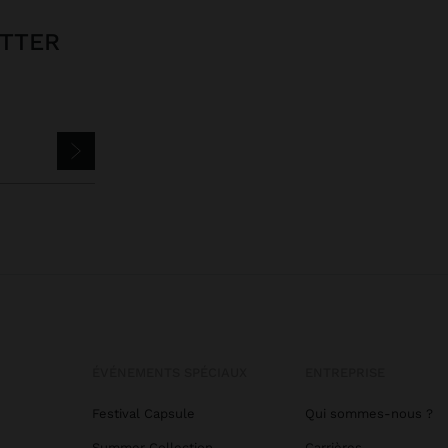
ETTER
ÉVÉNEMENTS SPÉCIAUX
ENTREPRISE
Festival Capsule
Qui sommes-nous ?
Summer Collection
Carrières