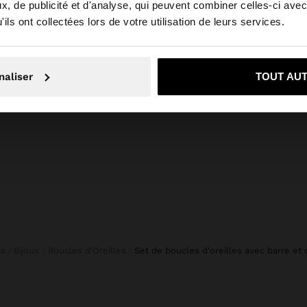
, de publicité et d'analyse, qui peuvent combiner celles-ci avec
 depuis Belgique. Voulez-vous parcourir notre site au Un
ils ont collectées lors de votre utilisation de leurs services.
+
Non, je souhaite rester sur Belgique
Oui, dirigez-mo
naliser
TOUT AU
C RAYURES
Online Exclusive
SHORTS UNIS 100% COTON
25,99 
39,99 €
is
Bijoux
Boucles d'Oreilles
set de boucles d'oreilles avec barre et 