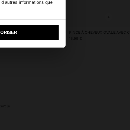
 d'autres informations que
ited States?
+
+
i vers United States
TORISER
SAC SHOPPER EN TOILE AVEC PENDENTIF
€
15,99 €
cercle