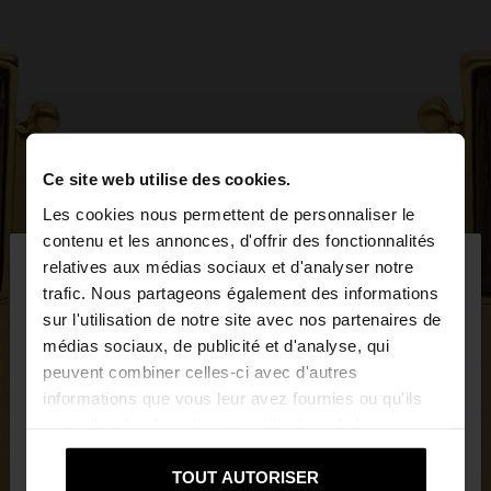
Ce site web utilise des cookies.
Les cookies nous permettent de personnaliser le
×
contenu et les annonces, d'offrir des fonctionnalités
bonjour
relatives aux médias sociaux et d'analyser notre
trafic. Nous partageons également des informations
sur l'utilisation de notre site avec nos partenaires de
Vous accédez au site depuis Belgique. Voulez-vous
médias sociaux, de publicité et d'analyse, qui
parcourir notre site au United States?
peuvent combiner celles-ci avec d'autres
informations que vous leur avez fournies ou qu'ils
ont collectées lors de votre utilisation de leurs
Non, je souhaite
Oui, dirigez-moi vers
services.
rester sur Belgique
United States
TOUT AUTORISER