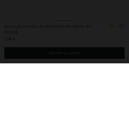
BOUCLES D'OREILLES RONDES AVEC DÉTAIL EN
+1
RÉSINE
7,99 €
Ajouter au panier
Ajoutez
44,99 €
au panier et obtenez la livraison gratuite
237459
|
bordeaux
Boucles d'oreilles courtes rondes avec des sphères sur les bords.
Détail rectangulaire à la base. Effet vieilli. Finition dorée.
Bijoux
Boucles d'Oreilles