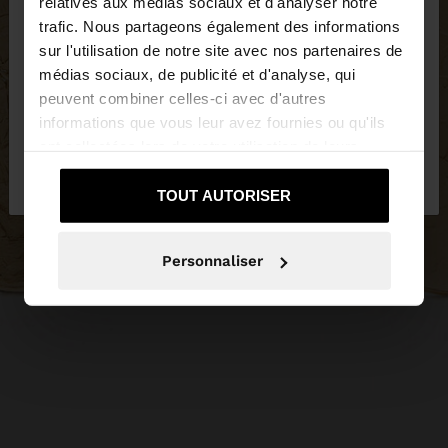
relatives aux médias sociaux et d'analyser notre
trafic. Nous partageons également des informations
sur l'utilisation de notre site avec nos partenaires de
Vous accédez au site depuis Belgique. Voulez-vous
médias sociaux, de publicité et d'analyse, qui
parcourir notre site au United States?
peuvent combiner celles-ci avec d'autres
informations que vous leur avez fournies ou qu'ils
ont collectées lors de votre utilisation de leurs
Non, je souhaite
Oui, dirigez-moi vers
services.
rester sur Belgique
United States
TOUT AUTORISER
Personnaliser