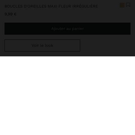
BOUCLES D'OREILLES MAXI FLEUR IRRÉGULIÈRE
9,99 €
Ajouter au panier
Voir le look
Ajoutez
44,99 €
au panier et obtenez la livraison gratuite
247734
|
doré
Boucles d'oreilles maxi en forme de fleur irrégulière avec effet
martelé. Détail de sphère au milieu. Effet vieilli. Finition dorée.
Bijoux
Boucles d'Oreilles
livraison, échanges et retours