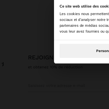
Ce site web utilise des cook
bonjour
Les cookies nous permettent d
sociaux et d'analyser notre t
partenaires de médias sociaux
Vous accédez au site
Parf
vous leur avez fournies ou qu'
Person
REJOIGNEZ NOTRE NEWSL
et obtenez 10% de réduction