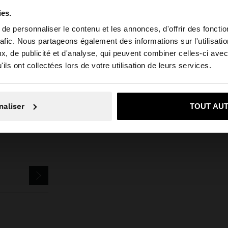
ies.
e personnaliser le contenu et les annonces, d'offrir des fonctio
rafic. Nous partageons également des informations sur l'utilisati
, de publicité et d'analyse, qui peuvent combiner celles-ci avec
 depuis Belgique. Voulez-vous parcourir notre site au Un
ois
Bijoux
Boucles d'Oreilles
boucles d'oreilles longues avec coquil
ils ont collectées lors de votre utilisation de leurs services.
Non, je souhaite rester sur Belgique
Oui, dirigez-mo
naliser
TOUT AU
ETTER