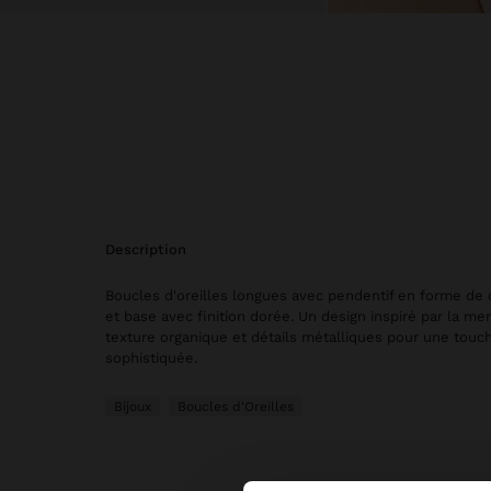
description
Boucles d'oreilles longues avec pendentif en forme de 
et base avec finition dorée. Un design inspiré par la me
texture organique et détails métalliques pour une touc
sophistiquée.
Bijoux
Boucles d'Oreilles