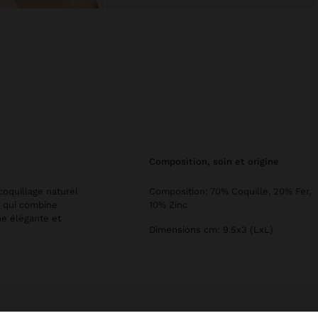
composition, soin et origine
coquillage naturel
Composition: 70% Coquille, 20% Fer,
r qui combine
10% Zinc
he élégante et
Dimensions cm: 9.5x3 (LxL)