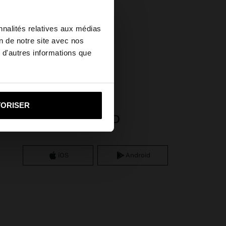
×
nnalités relatives aux médias
on de notre site avec nos
 d'autres informations que
ited States?
lages
i vers United States
TORISER
APP DOWNLOAD
iOS
Android