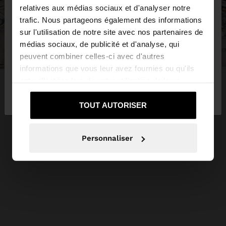
×
bonjour
relatives aux médias sociaux et d'analyser notre
trafic. Nous partageons également des informations
sur l'utilisation de notre site avec nos partenaires de
Vous accédez au site depuis Belgique. Voulez-vous
médias sociaux, de publicité et d'analyse, qui
parcourir notre site au United States?
peuvent combiner celles-ci avec d'autres
informations que vous leur avez fournies ou qu'ils
ont collectées lors de votre utilisation de leurs
Non, je souhaite
Oui, dirigez-moi vers
services.
rester sur Belgique
United States
TOUT AUTORISER
Personnaliser