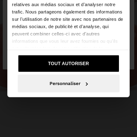
×
bonjour
relatives aux médias sociaux et d'analyser notre
trafic. Nous partageons également des informations
sur l'utilisation de notre site avec nos partenaires de
Vous accédez au site depuis Belgique. Voulez-vous
médias sociaux, de publicité et d'analyse, qui
parcourir notre site au United States?
peuvent combiner celles-ci avec d'autres
informations que vous leur avez fournies ou qu'ils
ont collectées lors de votre utilisation de leurs
Non, je souhaite
Oui, dirigez-moi vers
services.
rester sur Belgique
United States
TOUT AUTORISER
Personnaliser