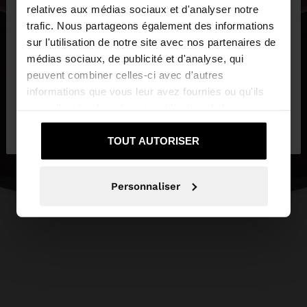
×
bonjour
relatives aux médias sociaux et d'analyser notre
trafic. Nous partageons également des informations
sur l'utilisation de notre site avec nos partenaires de
Vous accédez au site depuis Belgique. Voulez-vous
médias sociaux, de publicité et d'analyse, qui
parcourir notre site au United States?
peuvent combiner celles-ci avec d'autres
informations que vous leur avez fournies ou qu'ils
ont collectées lors de votre utilisation de leurs
Non, je souhaite
Oui, dirigez-moi vers
services.
rester sur Belgique
United States
TOUT AUTORISER
Personnaliser