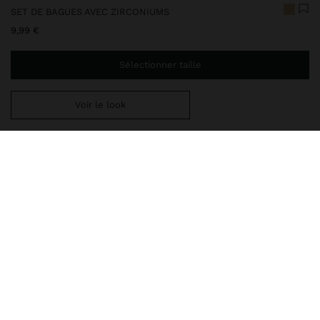
SET DE BAGUES AVEC ZIRCONIUMS
9,99 €
Sélectionner taille
Voir le look
Ajoutez
44,99 €
au panier et obtenez la livraison gratuite
248002
|
doré
Set de trois bagues fines avec détails de zircones. Parfaits à
porter ensemble ou séparément. Élégants et minimalistes.
Finition brillante et dorée.
Bijoux
Bagues
livraison, échanges et retours