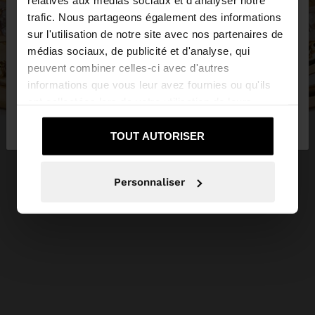
relatives aux médias sociaux et d'analyser notre
trafic. Nous partageons également des informations
sur l'utilisation de notre site avec nos partenaires de
Vous accédez au site depuis Belgique. Voulez-vous
médias sociaux, de publicité et d'analyse, qui
parcourir notre site au United States?
peuvent combiner celles-ci avec d'autres
informations que vous leur avez fournies ou qu'ils
ont collectées lors de votre utilisation de leurs
Non, je souhaite
Oui, dirigez-moi vers
services.
rester sur Belgique
United States
TOUT AUTORISER
Personnaliser