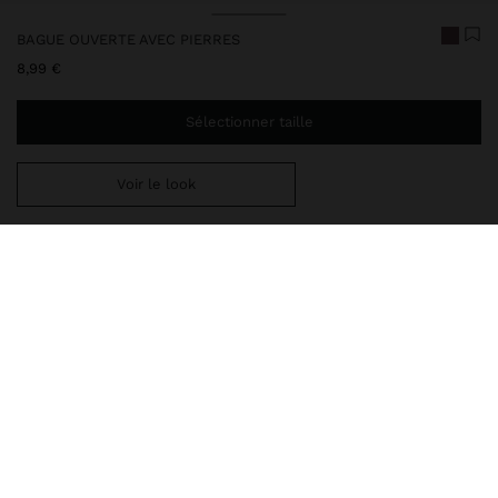
BAGUE OUVERTE AVEC PIERRES
8,99 €
Sélectionner taille
Voir le look
Ajoutez
44,99 €
au panier et obtenez la livraison gratuite
248014
|
multicolore
Notre collection de bijoux délicats comprend des colliers, des
boucles d'oreilles, des bracelets et des bagues avec des finitions
en argent rhodié et en doré brillant. Certaines pièces contiennent
des zircons, des perles d'eau douce ou des cristaux, offra
Bijoux
Bagues