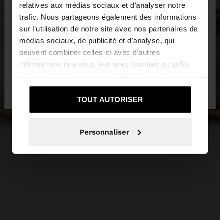
×
bonjour
relatives aux médias sociaux et d'analyser notre
trafic. Nous partageons également des informations
sur l'utilisation de notre site avec nos partenaires de
Vous accédez au site depuis Belgique. Voulez-vous
médias sociaux, de publicité et d'analyse, qui
parcourir notre site au United States?
peuvent combiner celles-ci avec d'autres
informations que vous leur avez fournies ou qu'ils
ont collectées lors de votre utilisation de leurs
Non, je souhaite
Oui, dirigez-moi vers
services.
rester sur Belgique
United States
TOUT AUTORISER
Personnaliser