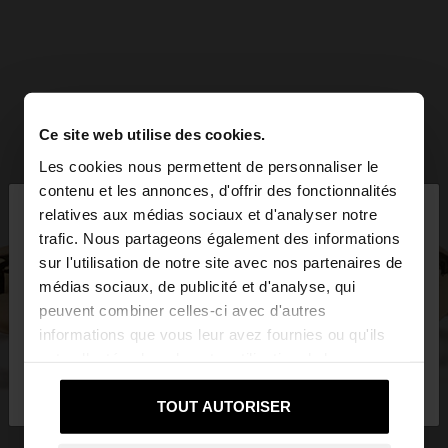
Ce site web utilise des cookies.
Les cookies nous permettent de personnaliser le
×
contenu et les annonces, d'offrir des fonctionnalités
bonjour
relatives aux médias sociaux et d'analyser notre
trafic. Nous partageons également des informations
sur l'utilisation de notre site avec nos partenaires de
Vous accédez au site depuis Belgique. Voulez-vous
médias sociaux, de publicité et d'analyse, qui
parcourir notre site au United States?
peuvent combiner celles-ci avec d'autres
informations que vous leur avez fournies ou qu'ils
ont collectées lors de votre utilisation de leurs
Non, je souhaite
Oui, dirigez-moi vers
services.
rester sur Belgique
United States
TOUT AUTORISER