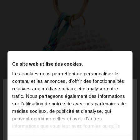
Ce site web utilise des cookies.
Les cookies nous permettent de personnaliser le
×
contenu et les annonces, d'offrir des fonctionnalités
bonjour
relatives aux médias sociaux et d'analyser notre
trafic. Nous partageons également des informations
sur l'utilisation de notre site avec nos partenaires de
Vous accédez au site depuis Belgique. Voulez-vous
médias sociaux, de publicité et d'analyse, qui
parcourir notre site au United States?
peuvent combiner celles-ci avec d'autres
informations que vous leur avez fournies ou qu'ils
ont collectées lors de votre utilisation de leurs
Non, je souhaite
Oui, dirigez-moi vers