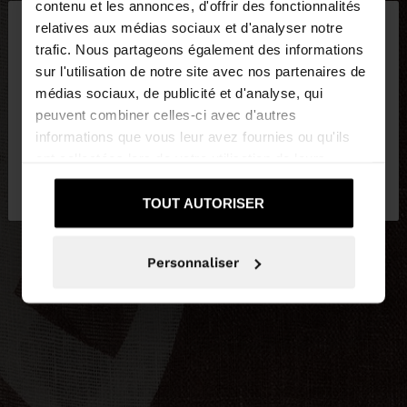
×
contenu et les annonces, d'offrir des fonctionnalités
bonjour
relatives aux médias sociaux et d'analyser notre
trafic. Nous partageons également des informations
sur l'utilisation de notre site avec nos partenaires de
Vous accédez au site depuis Belgique. Voulez-vous
médias sociaux, de publicité et d'analyse, qui
parcourir notre site au United States?
peuvent combiner celles-ci avec d'autres
informations que vous leur avez fournies ou qu'ils
ont collectées lors de votre utilisation de leurs
Non, je souhaite
Oui, dirigez-moi vers
services.
rester sur Belgique
United States
TOUT AUTORISER
Personnaliser