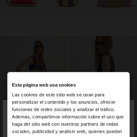
Esta página web usa cookies
Las cookies de este sitio web se usan para
×
personalizar el contenido y los anuncios, ofrecer
hola
funciones de redes sociales y analizar el tráfico.
Además, compartimos información sobre el uso que
haga del sitio web con nuestros partners de redes
Estás accediendo a la web de Venezuela. ¿Quieres
sociales, publicidad y análisis web, quienes pueden
ir a la web de United States?