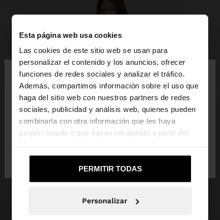
Esta página web usa cookies
Las cookies de este sitio web se usan para
×
personalizar el contenido y los anuncios, ofrecer
hola
funciones de redes sociales y analizar el tráfico.
Además, compartimos información sobre el uso que
haga del sitio web con nuestros partners de redes
Estás accediendo a la web de Venezuela. ¿Quieres
sociales, publicidad y análisis web, quienes pueden
ir a la web de United States?
combinarla con otra información que les haya
proporcionado o que hayan recopilado a partir del
uso que haya hecho de sus servicios.
No, continuar en la web
Sí, llévame a
de Venezuela
United States
PERMITIR TODAS
Personalizar