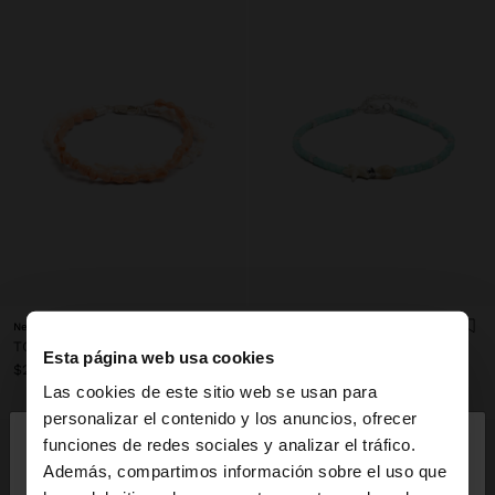
New to sale
TOBILLERA CON CONCHAS
TOBILLERA DOBLE CON CONCHAS
$15.90
Esta página web usa cookies
$22.90
Las cookies de este sitio web se usan para
×
personalizar el contenido y los anuncios, ofrecer
hola
funciones de redes sociales y analizar el tráfico.
Además, compartimos información sobre el uso que