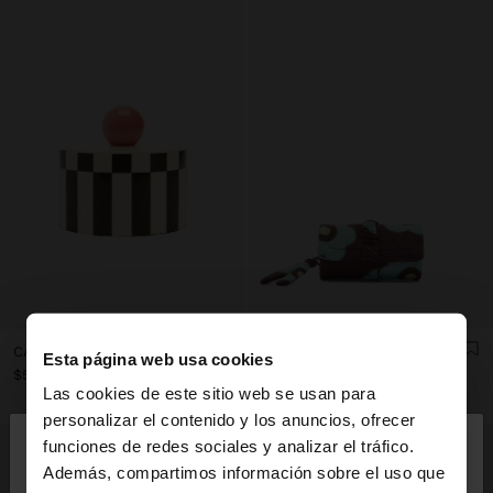
CAJA PORTA-JOYAS A RAYAS CON ESFERA
JOYERO EN ROLLO ESTAMPADO DE NYLON
Esta página web usa cookies
$55.90
$35.90
Las cookies de este sitio web se usan para
×
personalizar el contenido y los anuncios, ofrecer
hola
funciones de redes sociales y analizar el tráfico.
Además, compartimos información sobre el uso que