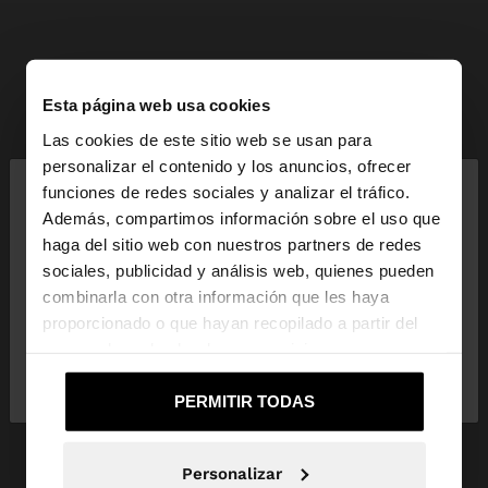
Esta página web usa cookies
Las cookies de este sitio web se usan para
×
personalizar el contenido y los anuncios, ofrecer
hola
funciones de redes sociales y analizar el tráfico.
Además, compartimos información sobre el uso que
haga del sitio web con nuestros partners de redes
Estás accediendo a la web de Venezuela. ¿Quieres
sociales, publicidad y análisis web, quienes pueden
ir a la web de United States?
combinarla con otra información que les haya
proporcionado o que hayan recopilado a partir del
uso que haya hecho de sus servicios.
No, continuar en la web
Sí, llévame a
de Venezuela
United States
PERMITIR TODAS
Personalizar