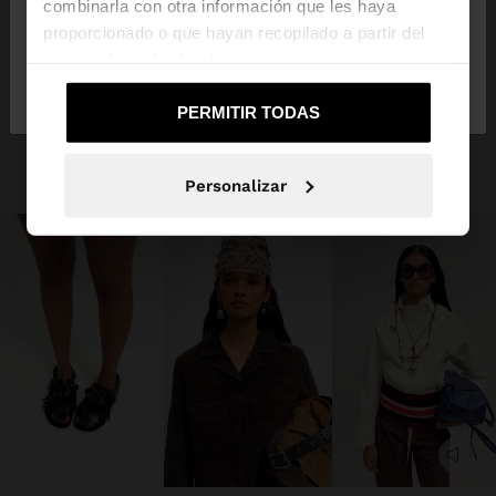
combinarla con otra información que les haya
proporcionado o que hayan recopilado a partir del
uso que haya hecho de sus servicios.
No, continuar en la web
Sí, llévame a
de Panama
United States
PERMITIR TODAS
Personalizar