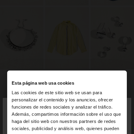
Esta página web usa cookies
Las cookies de este sitio web se usan para
×
personalizar el contenido y los anuncios, ofrecer
hola
funciones de redes sociales y analizar el tráfico.
Además, compartimos información sobre el uso que
haga del sitio web con nuestros partners de redes
Estás accediendo a la web de Panama. ¿Quieres ir
sociales, publicidad y análisis web, quienes pueden
a la web de United States?