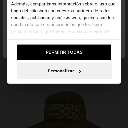
Además, compartimos información sobre el uso que
haga del sitio web con nuestros partners de redes
Estás accediendo a la web de Panama. ¿Quieres ir
sociales, publicidad y análisis web, quienes pueden
a la web de United States?
combinarla con otra información que les haya
proporcionado o que hayan recopilado a partir del
uso que haya hecho de sus servicios.
No, continuar en la web
Sí, llévame a
de Panama
United States
PERMITIR TODAS
Personalizar